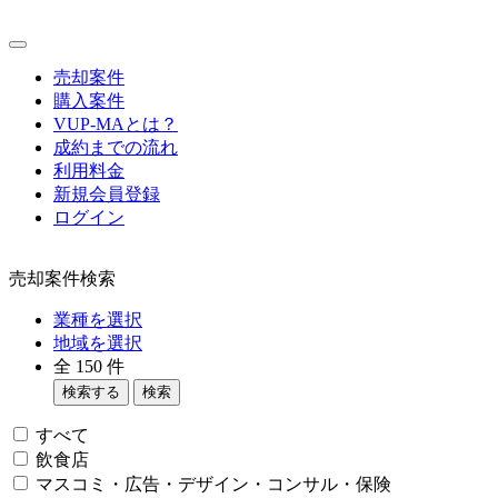
売却案件
購入案件
VUP-MAとは？
成約までの流れ
利用料金
新規会員登録
ログイン
売却案件検索
業種を選択
地域を選択
全
150
件
検索する
検索
すべて
飲食店
マスコミ・広告・デザイン・コンサル・保険