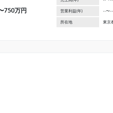
売上高(年)
--〜--
〜750万円
営業利益(年)
--〜--
所在地
東京