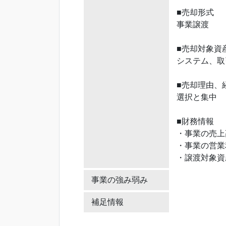
■売却形式
事業譲渡
■売却対象資
システム、取
■売却理由、
選択と集中
■財務情報
・事業の売上高
・事業の営業利
・譲渡対象資産
事業の強み弱み
補足情報